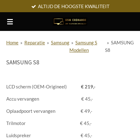
ALTIJD DE HOOGSTE KWALITEIT
Ga
direct
naar
de
hoofdinhoud
Home
»
Reparatie
»
Samsung
»
Samsung S
»
SAMSUNG
Modellen
S8
SAMSUNG S8
LCD scherm (OEM-Origineel)
€ 219,-
Accu vervangen € 45,-
Oplaadpoort vervangen € 49,-
Trilmotor € 45,-
Luidspreker € 45,-