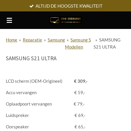
ALTIJD DE HOOGSTE KWALITEIT
Ga
direct
naar
de
hoofdinhoud
Home
»
Reparatie
»
Samsung
»
Samsung S
»
SAMSUNG
Modellen
S21 ULTRA
SAMSUNG S21 ULTRA
LCD scherm (OEM-Origineel)
€ 309,-
Accu vervangen € 59,-
Oplaadpoort vervangen € 79,-
Luidspreker € 69,-
Oorspeaker € 65,-