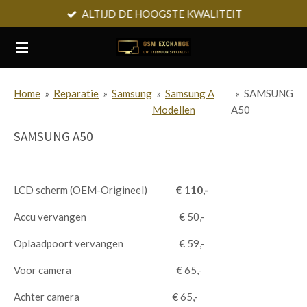
ALTIJD DE HOOGSTE KWALITEIT
Ga
direct
naar
de
hoofdinhoud
Home
»
Reparatie
»
Samsung
»
Samsung A
»
SAMSUNG
Modellen
A50
SAMSUNG A50
LCD scherm (OEM-Origineel)
€ 110,-
Accu vervangen € 50,-
Oplaadpoort vervangen € 59,-
Voor camera € 65,-
Achter camera € 65,-