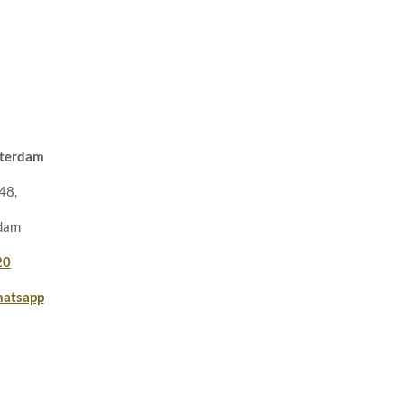
terdam
48,
dam
20
atsapp