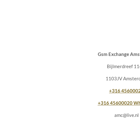
Gsm Exchange Ams
Bijlmerdreef 11
1103JV Amster
+316 456000
+316 45600020
Wh
amc@live.nl