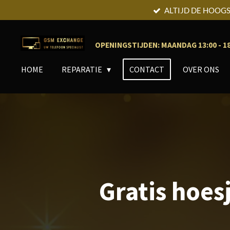
ALTIJD DE HOOGS
Ga
direct
naar
OPENINGSTIJDEN: MAANDAG 13:00 - 18:0
de
hoofdinhoud
HOME
REPARATIE
CONTACT
OVER ONS
Gratis hoes