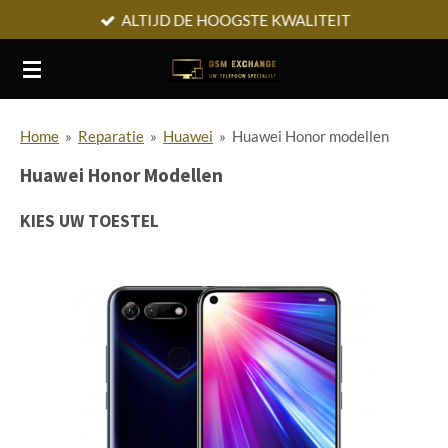
ALTIJD DE HOOGSTE KWALITEIT
Ga
direct
naar
de
hoofdinhoud
Home
»
Reparatie
»
Huawei
»
Huawei Honor modellen
Huawei Honor Modellen
KIES UW TOESTEL