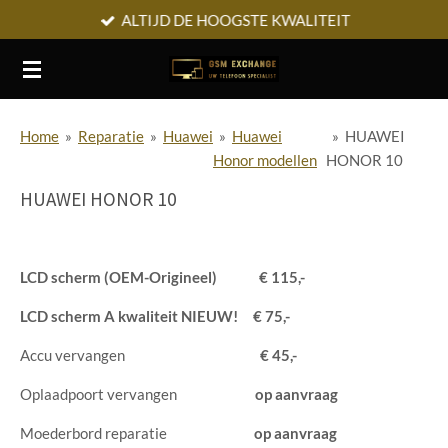
ALTIJD DE HOOGSTE KWALITEIT
Ga
direct
naar
de
hoofdinhoud
Home
»
Reparatie
»
Huawei
»
Huawei
»
HUAWEI
Honor modellen
HONOR 10
HUAWEI HONOR 10
LCD scherm (OEM-Origineel)
€ 115,-
LCD scherm A kwaliteit
NIEUW!
€ 75,-
Accu vervangen
€ 45,-
Oplaadpoort vervangen
op aanvraag
Moederbord reparatie
op aanvraag